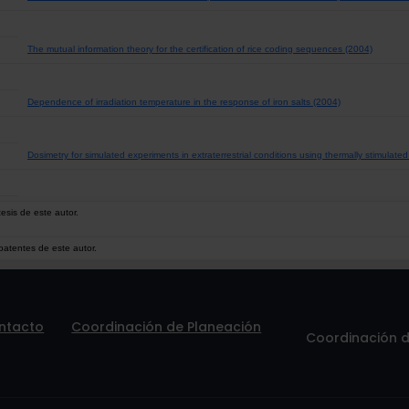
The mutual information theory for the certification of rice coding sequences (2004)
Dependence of irradiation temperature in the response of iron salts (2004)
Dosimetry for simulated experiments in extraterrestrial conditions using thermally stimulat
esis de este autor.
patentes de este autor.
ntacto
Coordinación de Planeación
Coordinación de