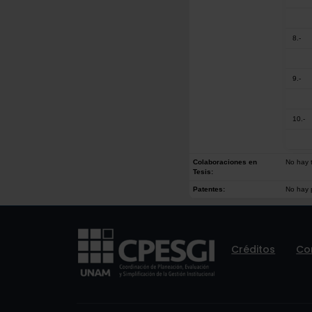
8.-
9.-
10.-
Colaboraciones en
No hay t
Tesis:
Patentes:
No hay 
Créditos
Co