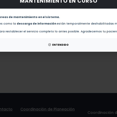
MANTENIMIENTO EN CURSO
obras de este autor.
Chemical analysis of obsidian by a SIMS/EDX combined system (2015)
areas de mantenimiento en el sistema.
des como la
descarga de información
están temporalmente deshabilitadas m
esis de este autor.
ra restablecer el servicio completo lo antes posible. Agradecemos tu pacie
patentes de este autor.
ENTENDIDO
ntacto
Coordinación de Planeación
Coordinación de