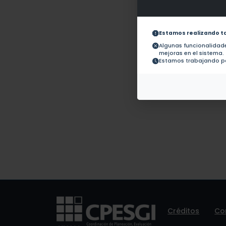
Obras con ISBN:
No hay 
Documentos en revistas:
1.-
Estamos realizando t
Algunas funcionalida
mejoras en el sistema.
Colaboraciones en
No hay t
Estamos trabajando pa
Tesis:
Patentes:
No hay 
Créditos
Co