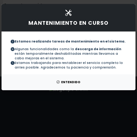
Documentos en revistas:
1.-
Limits of two models of occupational he
MANTENIMIENTO EN CURSO
Confiabilidad y validez de un instrume
2.-
Estamos realizando tareas de mantenimiento en el sistema.
``GOVERNANCE OF TERROR A CRIME'' (201
3.-
Algunas funcionalidades como la
descarga de información
están temporalmente deshabilitadas mientras llevamos a
cabo mejoras en el sistema.
Estamos trabajando para restablecer el servicio completo lo
Colaboraciones en Tesis:
No hay tesis de este autor.
antes posible. Agradecemos tu paciencia y comprensión.
Patentes:
No hay patentes de este autor.
ENTENDIDO