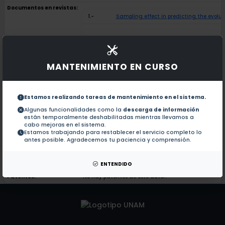
Documentos en revistas:
1.-
Sampling effect in predicting the evolu
Seasonal changes in a maize-based polyc
2.-
MANTENIMIENTO EN CURSO
Inferences from the Historical Distribut
3.-
Estamos realizando tareas de mantenimiento en el sistema.
Timing and rate of speciation in Agav
4.-
Algunas funcionalidades como la
descarga de información
están temporalmente deshabilitadas mientras llevamos a
cabo mejoras en el sistema.
Estamos trabajando para restablecer el servicio completo lo
The interaction of protein structure, sel
5.-
antes posible. Agradecemos tu paciencia y comprensión.
Colaboraciones en Tesis:
No hay tesis de este autor.
ENTENDIDO
Patentes:
No hay patentes de este autor.