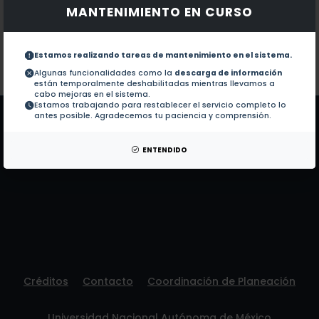
MANTENIMIENTO EN CURSO
Documentos en revistas:
1.-
Historia y política en perspectiva. Entrevista a Que
Estamos realizando tareas de mantenimiento en el sistema.
Colaboraciones en Tesis:
No hay tesis de este autor.
Algunas funcionalidades como la
descarga de información
están temporalmente deshabilitadas mientras llevamos a
Patentes:
No hay patentes de este autor.
cabo mejoras en el sistema.
Estamos trabajando para restablecer el servicio completo lo
antes posible. Agradecemos tu paciencia y comprensión.
ENTENDIDO
Créditos
Contacto
Coordinación de Planeación
Universidad Nacional Autónoma de México