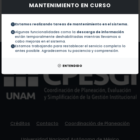
MANTENIMIENTO EN CURSO
Documentos en revistas:
1.-
CANDIDATE LOCATIONS FOR NEW MEDICAL SERV
Estamos realizando tareas de mantenimiento en el sistema.
Colaboraciones en Tesis:
No hay tesis de este autor.
Algunas funcionalidades como la
descarga de información
están temporalmente deshabilitadas mientras llevamos a
Patentes:
No hay patentes de este autor.
cabo mejoras en el sistema.
Estamos trabajando para restablecer el servicio completo lo
antes posible. Agradecemos tu paciencia y comprensión.
ENTENDIDO
Créditos
Contacto
Coordinación de Planeación
Universidad Nacional Autónoma de México