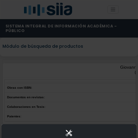
SISTEMA INTEGRAL DE INFORMACIÓN ACADÉMICA -
PÚBLICO
Módulo de búsqueda de productos
Giovann
(
Obras con ISBN:
Documentos en revistas:
Colaboraciones en Tesis:
Patentes:
Obras con ISBN:
No hay obras de este autor.