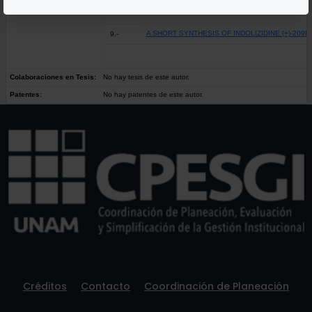
A SHORT SYNTHESIS OF INDOLIZIDINE (+)-209B
9.-
Colaboraciones en Tesis:
No hay tesis de este autor.
Patentes:
No hay patentes de este autor.
Créditos
Contacto
Coordinación de Planeación