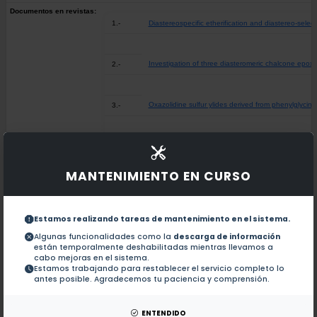
Documentos en revistas:
1.-
Diastereospecific etherification and diastereo-selec
Investigation of three diasteromeric chalcone epoxi
2.-
Oxazolidine sulfur ylides derived from phenylglycino
3.-
Diastereoselective synthesis of aryl and alkyl tran
4.-
MANTENIMIENTO EN CURSO
Acetate Bridged Trinuclear Zn, Ca and Mg Metal Co
5.-
Estamos realizando tareas de mantenimiento en el sistema.
1H and 13C NMR characterization of new cycloartane
6.-
Algunas funcionalidades como la
descarga de información
están temporalmente deshabilitadas mientras llevamos a
cabo mejoras en el sistema.
Estamos trabajando para restablecer el servicio completo lo
Diastereoselective arylation of enantiopure 3-bromo
7.-
antes posible. Agradecemos tu paciencia y comprensión.
Chemodivergent Synthesis of 7-Aryl/alkyl-6-hydrox
8.-
ENTENDIDO