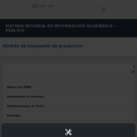
SISTEMA INTEGRAL DE INFORMACIÓN ACADÉMICA -
PÚBLICO
Módulo de búsqueda de productos
G
(Au
Obras con ISBN:
Documentos en revistas:
Colaboraciones en Tesis:
Patentes:
Obras con ISBN:
No hay obras de este autor.