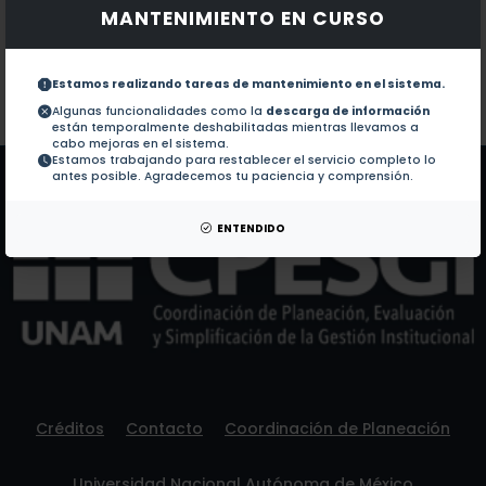
MANTENIMIENTO EN CURSO
Documentos en revistas:
1.-
Effect of biological soil crusts on soil elemental co
Estamos realizando tareas de mantenimiento en el sistema.
Colaboraciones en Tesis:
No hay tesis de este autor.
Algunas funcionalidades como la
descarga de información
están temporalmente deshabilitadas mientras llevamos a
Patentes:
No hay patentes de este autor.
cabo mejoras en el sistema.
Estamos trabajando para restablecer el servicio completo lo
antes posible. Agradecemos tu paciencia y comprensión.
ENTENDIDO
Créditos
Contacto
Coordinación de Planeación
Universidad Nacional Autónoma de México