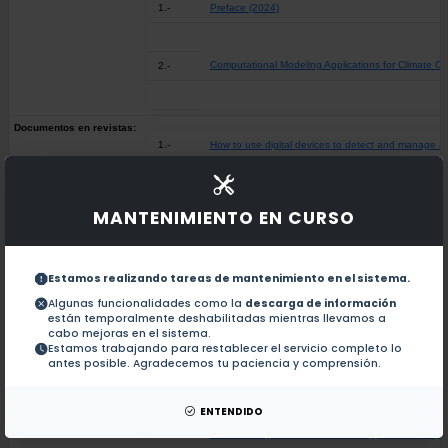
1.-
Preface (2024)
Computational Modeling Applications for Climate Cri
2.-
Documentos en revistas:
1.-
How to use digital devices to detect and manage ar
International Nosocomial Infection Control Consort
2.-
MANTENIMIENTO EN CURSO
International Nosocomial Infection Control Consort
3.-
Estamos realizando tareas de mantenimiento en el sistema.
Algunas funcionalidades como la
descarga de información
están temporalmente deshabilitadas mientras llevamos a
Ticagrelor in patients with diabetes and stable cor
4.-
cabo mejoras en el sistema.
Estamos trabajando para restablecer el servicio completo lo
antes posible. Agradecemos tu paciencia y comprensión.
Vorapaxar in the secondary prevention of atheroth
5.-
ENTENDIDO
Phase change materials: Technology status and pot
6.-