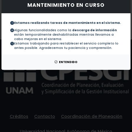
MANTENIMIENTO EN CURSO
Documentos en revistas:
1.-
On zeros of the characteristic polynomial of matroi
Estamos realizando tareas de mantenimiento en el sistema.
Colaboraciones en Tesis:
No hay tesis de este autor.
Algunas funcionalidades como la
descarga de información
están temporalmente deshabilitadas mientras llevamos a
Patentes:
No hay patentes de este autor.
cabo mejoras en el sistema.
Estamos trabajando para restablecer el servicio completo lo
antes posible. Agradecemos tu paciencia y comprensión.
ENTENDIDO
Créditos
Contacto
Coordinación de Planeación
Universidad Nacional Autónoma de México