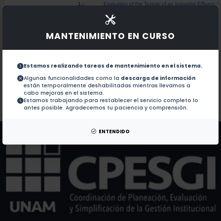
1.-
Evaluation of the Toxicity of an Industrial Effluen
MANTENIMIENTO EN CURSO
Documentos en revistas:
1.-
Ibuprofen at environmentally relevant concentration
Estamos realizando tareas de mantenimiento en el sistema.
17 beta-Estradiol induces cyto-genotoxicity on bloo
2.-
Algunas funcionalidades como la
descarga de información
están temporalmente deshabilitadas mientras llevamos a
cabo mejoras en el sistema.
Estamos trabajando para restablecer el servicio completo lo
Colaboraciones en Tesis:
No hay tesis de este autor.
antes posible. Agradecemos tu paciencia y comprensión.
Patentes:
No hay patentes de este autor.
ENTENDIDO