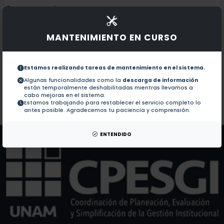
Documentos en revistas:
1.-
A new subfamily classification of the leguminosae
MANTENIMIENTO EN CURSO
TYPIFICATION OF FOUR NORTH AMERICAN CLU
2.-
Estamos realizando tareas de mantenimiento en el sistema.
DNA barcodes for Mexican Cactaceae, plants under p
3.-
Algunas funcionalidades como la
descarga de información
están temporalmente deshabilitadas mientras llevamos a
cabo mejoras en el sistema.
Estamos trabajando para restablecer el servicio completo lo
Colaboraciones en Tesis:
No hay tesis de este autor.
antes posible. Agradecemos tu paciencia y comprensión.
Patentes:
No hay patentes de este autor.
ENTENDIDO