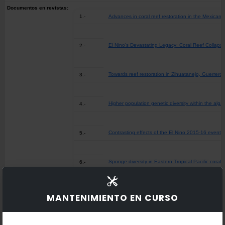
Documentos en revistas:
1.-
Advances in coral reef restoration in the Mexican 
El Nino's Devastating Legacy: Coral Reef Collaps
2.-
Towards reef restoration in Zihuatanejo, Guerrero
3.-
Higher population genetic diversity within the alg
4.-
Contrasting effects of the El Nino 2015-16 event on
5.-
Sponge diversity in Eastern Tropical Pacific coral
6.-
Relationships between boring sponge assemblages a
7.-
MANTENIMIENTO EN CURSO
Boring sponges, An increasing threat for coral ree
8.-