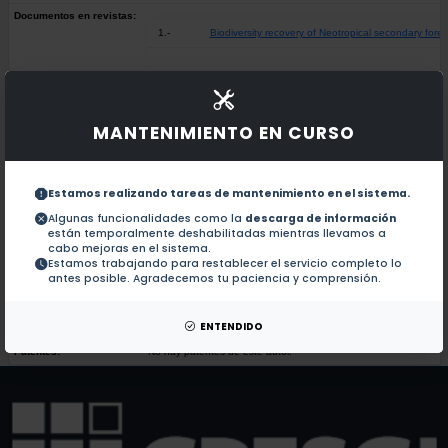
Documentos en revistas:
1.-
Biodiversity recovery of Neotropical secondary fores
Thermoluminescence behaviour of KCL1-xBrx: Pb2+
2.-
MANTENIMIENTO EN CURSO
Defects generated by irradiation with gamma rays i
3.-
Estamos realizando tareas de mantenimiento en el sistema.
X-ray diffraction evidence of the single solid solut
4.-
Algunas funcionalidades como la
descarga de información
están temporalmente deshabilitadas mientras llevamos a
cabo mejoras en el sistema.
Estamos trabajando para restablecer el servicio completo lo
Transition probabilities of molecular systems in the
5.-
antes posible. Agradecemos tu paciencia y comprensión.
ENTENDIDO
Colaboraciones en Tesis:
No hay tesis de este autor.
Patentes:
No hay patentes de este autor.