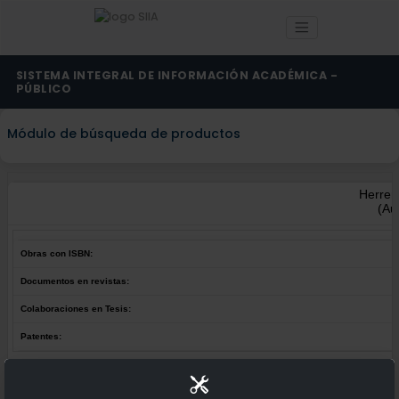
SISTEMA INTEGRAL DE INFORMACIÓN ACADÉMICA -
PÚBLICO
Módulo de búsqueda de productos
Herrer
(Au
Obras con ISBN:
Documentos en revistas:
Colaboraciones en Tesis:
Patentes:
Obras con ISBN:
No hay obras de este autor.