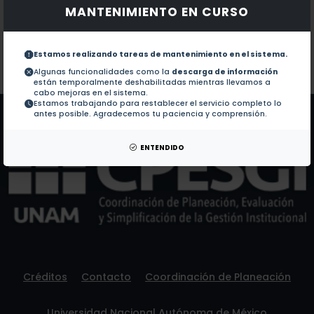
MANTENIMIENTO EN CURSO
Documentos en revistas:
1.-
Beneficial effects of selected rhizospheric and endo
Estamos realizando tareas de mantenimiento en el sistema.
Colaboraciones en Tesis:
No hay tesis de este autor.
Algunas funcionalidades como la
descarga de información
están temporalmente deshabilitadas mientras llevamos a
Patentes:
No hay patentes de este autor.
cabo mejoras en el sistema.
Estamos trabajando para restablecer el servicio completo lo
antes posible. Agradecemos tu paciencia y comprensión.
ENTENDIDO
Créditos
Contacto
Coordinación de Planeación
Universidad Nacional Autónoma de México