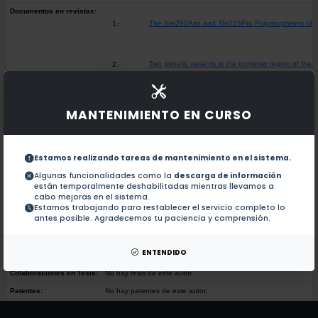
Documentos en revistas:
1.-
The Ser290Asn and Thr715Pro Polymorphisms of the
Two genetic variants in the promoter region of the
2.-
The -44 C/G (rs1800972) polymorphism of the ß-defen
3.-
MANTENIMIENTO EN CURSO
The rs1805193, rs5361, and rs5355 single nucleotid
4.-
Estamos realizando tareas de mantenimiento en el sistema.
Algunas funcionalidades como la
descarga de información
están temporalmente deshabilitadas mientras llevamos a
CETP and LCAT Gene Polymorphisms Are Associated
5.-
cabo mejoras en el sistema.
Estamos trabajando para restablecer el servicio completo lo
antes posible. Agradecemos tu paciencia y comprensión.
The NLRP3 and CASP1 gene polymorphisms are assoc
6.-
ENTENDIDO
Colaboraciones en Tesis:
No hay tesis de este autor.
Patentes:
No hay patentes de este autor.