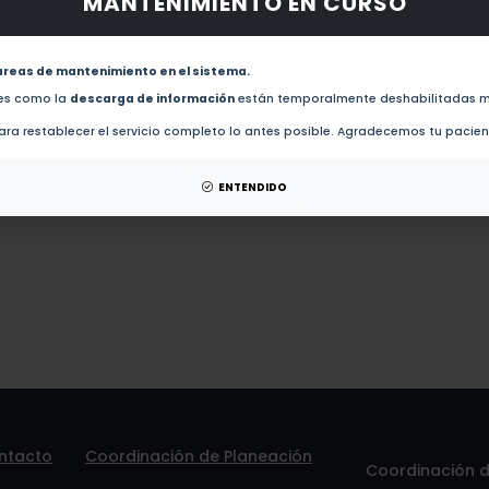
MANTENIMIENTO EN CURSO
obras de este autor.
Heat-resistance response of Ceiba aesculifolia seedlings induced by thermopriming (2025)
areas de mantenimiento en el sistema.
des como la
descarga de información
están temporalmente deshabilitadas m
esis de este autor.
ra restablecer el servicio completo lo antes posible. Agradecemos tu pacie
patentes de este autor.
ENTENDIDO
ntacto
Coordinación de Planeación
Coordinación de