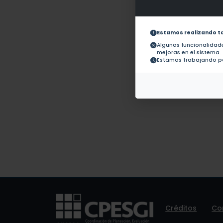
Obras con ISBN:
No hay 
Documentos en revistas:
1.-
Estamos realizando t
Algunas funcionalida
mejoras en el sistema.
Colaboraciones en
No hay t
Estamos trabajando pa
Tesis:
Patentes:
No hay 
Créditos
Co