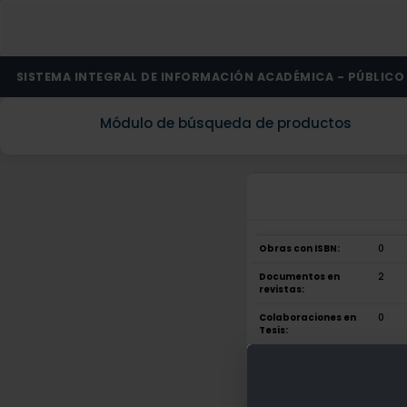
SISTEMA INTEGRAL DE INFORMACIÓN ACADÉMICA - PÚBLICO
Módulo de búsqueda de productos
Obras con ISBN:
0
Documentos en
2
revistas:
Colaboraciones en
0
Tesis:
Patentes:
0