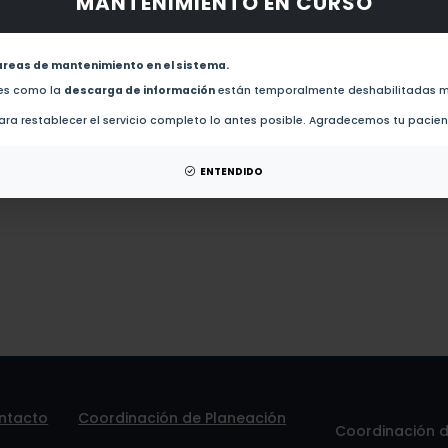
MANTENIMIENTO EN CURSO
obras de este autor.
Chemical composition of lignocellulosic biomass in the wood of Abies religiosa across an alti
areas de mantenimiento en el sistema.
des como la
descarga de información
están temporalmente deshabilitadas m
esis de este autor.
ra restablecer el servicio completo lo antes posible. Agradecemos tu pacie
patentes de este autor.
ENTENDIDO
ntacto
Coordinación de Planeación
Coordinación de