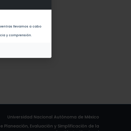
tudinal gradient (2016)
ientras llevamos a cabo
ncia y comprensión.
Universidad Nacional Autónoma de México
 Planeación, Evaluación y Simplificación de la