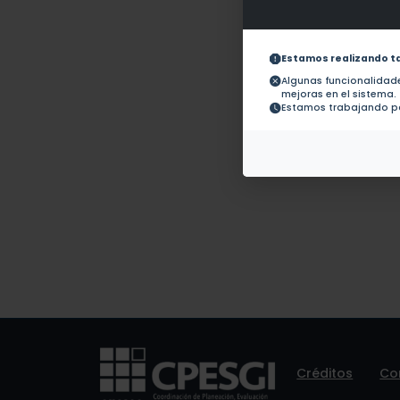
Obras con ISBN:
No hay 
Documentos en revistas:
1.-
Estamos realizando t
Algunas funcionalida
mejoras en el sistema.
Colaboraciones en
No hay t
Estamos trabajando pa
Tesis:
Patentes:
No hay 
Créditos
Co