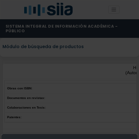
SISTEMA INTEGRAL DE INFORMACIÓN ACADÉMICA -
PÚBLICO
Módulo de búsqueda de productos
Hu
(Autor
Obras con ISBN:
Documentos en revistas:
Colaboraciones en Tesis:
Patentes:
Obras con ISBN:
No hay obras de este autor.