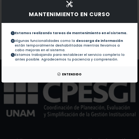
Documentos en revistas:
1.-
Natural and Regenerated Saltmarshes Exhibit Simil
MANTENIMIENTO EN CURSO
Radiocarbon dating and wood density chronologies o
2.-
Estamos realizando tareas de mantenimiento en el sistema.
Algunas funcionalidades como la
descarga de información
están temporalmente deshabilitadas mientras llevamos a
Colaboraciones en Tesis:
No hay tesis de este autor.
cabo mejoras en el sistema.
Estamos trabajando para restablecer el servicio completo lo
Patentes:
No hay patentes de este autor.
antes posible. Agradecemos tu paciencia y comprensión.
ENTENDIDO