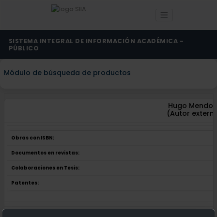
SISTEMA INTEGRAL DE INFORMACIÓN ACADÉMICA -
PÚBLICO
Módulo de búsqueda de productos
Hugo Mendoz
(Autor extern
Obras con ISBN:
Documentos en revistas:
Colaboraciones en Tesis:
Patentes:
Obras con ISBN:
No hay obras de este autor.