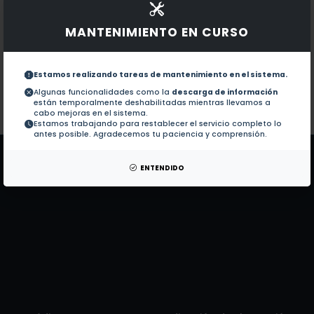
Documentos en revistas:
1.-
Zoonosis: social and environmental conn
MANTENIMIENTO EN CURSO
Land-use change and rodent-borne dise
2.-
Estamos realizando tareas de mantenimiento en el sistema.
Algunas funcionalidades como la
descarga de información
están temporalmente deshabilitadas mientras llevamos a
Colaboraciones en Tesis:
No hay tesis de este autor.
cabo mejoras en el sistema.
Estamos trabajando para restablecer el servicio completo lo
Patentes:
No hay patentes de este autor.
antes posible. Agradecemos tu paciencia y comprensión.
ENTENDIDO