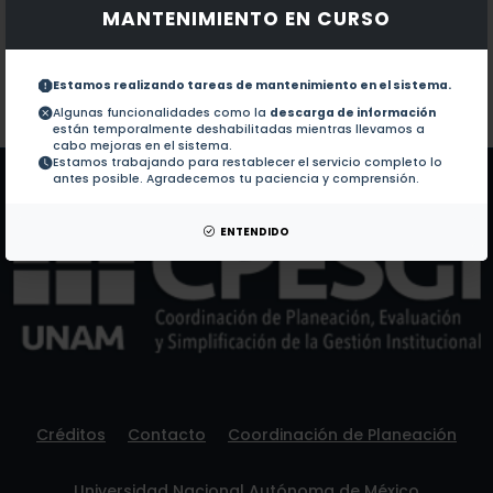
MANTENIMIENTO EN CURSO
Documentos en revistas:
1.-
Neurosurgical Residency Training in Latin America:
Estamos realizando tareas de mantenimiento en el sistema.
Colaboraciones en Tesis:
No hay tesis de este autor.
Algunas funcionalidades como la
descarga de información
están temporalmente deshabilitadas mientras llevamos a
Patentes:
No hay patentes de este autor.
cabo mejoras en el sistema.
Estamos trabajando para restablecer el servicio completo lo
antes posible. Agradecemos tu paciencia y comprensión.
ENTENDIDO
Créditos
Contacto
Coordinación de Planeación
Universidad Nacional Autónoma de México