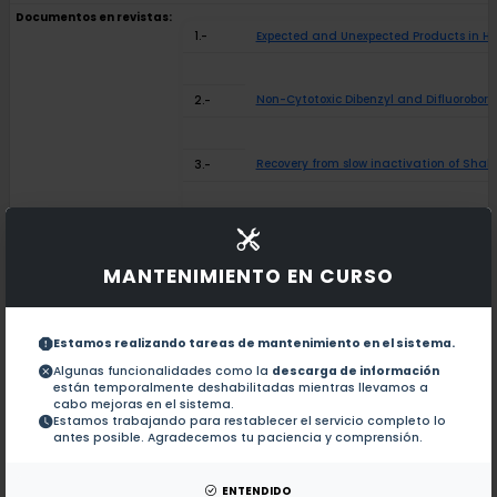
Documentos en revistas:
1.-
Expected and Unexpected Products in Ha
Non-Cytotoxic Dibenzyl and Difluorobora
2.-
Recovery from slow inactivation of Shab
3.-
Shab K+ channel slow inactivation: A te
4.-
MANTENIMIENTO EN CURSO
The ArcB Leucine Zipper Domain Is Requir
5.-
Estamos realizando tareas de mantenimiento en el sistema.
Induction of a fast inactivation gating
6.-
Algunas funcionalidades como la
descarga de información
están temporalmente deshabilitadas mientras llevamos a
cabo mejoras en el sistema.
Estamos trabajando para restablecer el servicio completo lo
K+ Occupancy of the Pore Critically Dete
7.-
antes posible. Agradecemos tu paciencia y comprensión.
Structural determinants of gating in t
8.-
ENTENDIDO