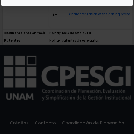
Characterization of the gating brake in
9.-
Colaboraciones en Tesis:
No hay tesis de este autor.
Patentes:
No hay patentes de este autor.
Créditos
Contacto
Coordinación de Planeación