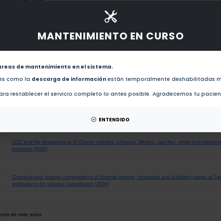
obras de este autor.
Carbon dioxide emissions from Specchio di Venere, Pantelleria, Italy (2016)
MANTENIMIENTO EN CURSO
CO2 flux and chemistry of El Chichon crater lake (Mexico) in the period 2013-2015: Evidenc
(2016)
areas de mantenimiento en el sistema.
des como la
descarga de información
están temporalmente deshabilitadas m
Posteruption chemical evolution of a volcanic caldera lake: Karymsky Lake, Kamchatka (20
ra restablecer el servicio completo lo antes posible. Agradecemos tu pacie
Geochemistry of thermal springs and geodynamics of the convergent Mexican Pacific margi
ENTENDIDO
CO2 and He degassing at El Chichn volcano, Chiapas, Mexico: gas flux, origin and relationsh
tectonics (2011)
Chemical and isotopic compositions of thermal springs, fumaroles and bubbling gases at T
implications for volcanic surveillance (2009)
esis de este autor.