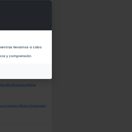
e for the enhanced volcano activity
ientras llevamos a cabo
13)
ncia y comprensión.
n (2013)
ip with local and regional
acana Volcano (Mexico-Guatemala):