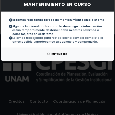
MANTENIMIENTO EN CURSO
Documentos en revistas:
1.-
A review of GIS methodologies to analyze the dyna
Estamos realizando tareas de mantenimiento en el sistema.
Colaboraciones en Tesis:
No hay tesis de este autor.
Algunas funcionalidades como la
descarga de información
están temporalmente deshabilitadas mientras llevamos a
Patentes:
No hay patentes de este autor.
cabo mejoras en el sistema.
Estamos trabajando para restablecer el servicio completo lo
antes posible. Agradecemos tu paciencia y comprensión.
ENTENDIDO
Créditos
Contacto
Coordinación de Planeación
Universidad Nacional Autónoma de México