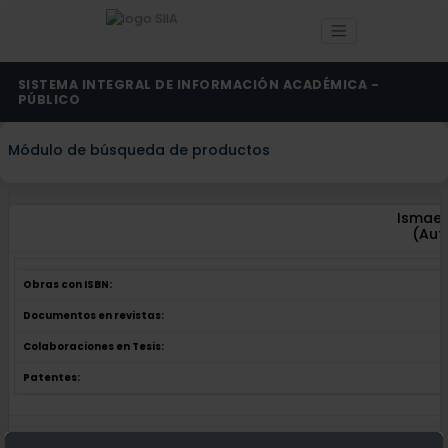
SISTEMA INTEGRAL DE INFORMACIÓN ACADÉMICA -
PÚBLICO
Módulo de búsqueda de productos
Ismael
(Aut
Obras con ISBN:
Documentos en revistas:
Colaboraciones en Tesis:
Patentes:
Obras con ISBN:
No hay obras de este autor.