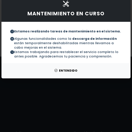
Documentos en revistas:
1.-
A Low Cost Antibody Signal Enhancer Im
MANTENIMIENTO EN CURSO
Inhibition of RAD51 by siRNA and Resvera
2.-
Estamos realizando tareas de mantenimiento en el sistema.
Algunas funcionalidades como la
descarga de información
están temporalmente deshabilitadas mientras llevamos a
Colaboraciones en Tesis:
No hay tesis de este autor.
cabo mejoras en el sistema.
Estamos trabajando para restablecer el servicio completo lo
Patentes:
No hay patentes de este autor.
antes posible. Agradecemos tu paciencia y comprensión.
ENTENDIDO