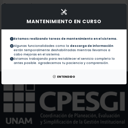
Documentos en revistas:
1.-
Real Space Partitioning of the First Hyperpolarizabil
MANTENIMIENTO EN CURSO
Evaluation of doxorubicin and ß-lapachone analogs 
2.-
Estamos realizando tareas de mantenimiento en el sistema.
Exploring novel capping framework: high substituent 
3.-
Algunas funcionalidades como la
descarga de información
están temporalmente deshabilitadas mientras llevamos a
cabo mejoras en el sistema.
Estamos trabajando para restablecer el servicio completo lo
Colaboraciones en Tesis:
No hay tesis de este autor.
antes posible. Agradecemos tu paciencia y comprensión.
Patentes:
No hay patentes de este autor.
ENTENDIDO