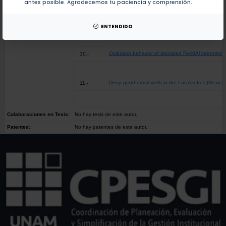
antes posible. Agradecemos tu paciencia y comprensión.
Microstructural evolution of alloy 690 during sensi
9.-
ENTENDIDO
Oxidation behavior of atomized Fe40Al intermetall
10.-
Deep geothermal wells in the Los Azufres (Mexico)
11.-
Colaboraciones en Tesis:
No hay tesis de este autor.
Patentes:
No hay patentes de este autor.