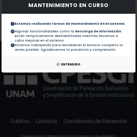
MANTENIMIENTO EN CURSO
Documentos en revistas:
1.-
The DRASTIC-Sg model: an extension to the DRASTIC 
Estamos realizando tareas de mantenimiento en el sistema.
Colaboraciones en Tesis:
No hay tesis de este autor.
Algunas funcionalidades como la
descarga de información
están temporalmente deshabilitadas mientras llevamos a
Patentes:
No hay patentes de este autor.
cabo mejoras en el sistema.
Estamos trabajando para restablecer el servicio completo lo
antes posible. Agradecemos tu paciencia y comprensión.
ENTENDIDO
Créditos
Contacto
Coordinación de Planeación
Universidad Nacional Autónoma de México