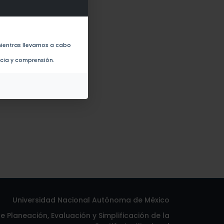
eeds in lima bean plants (2018)
ientras llevamos a cabo
ncia y comprensión.
Universidad Nacional Autónoma de México
 Planeación, Evaluación y Simplificación de la