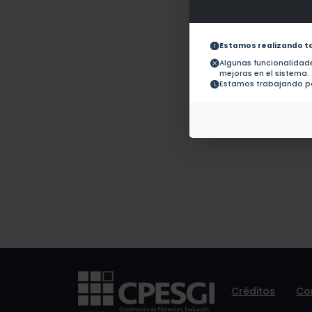
Obras con ISBN:
No hay 
Documentos en revistas:
1.-
Estamos realizando t
Algunas funcionalida
mejoras en el sistema.
Colaboraciones en
No hay t
Estamos trabajando pa
Tesis:
Patentes:
No hay 
Créditos
Co