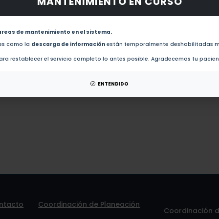
MANTENIMIENTO EN CURSO
obras de este autor.
Contrasting consequences of plant domestication for the chemical defenses of leaves and s
areas de mantenimiento en el sistema.
des como la
descarga de información
están temporalmente deshabilitadas m
esis de este autor.
ra restablecer el servicio completo lo antes posible. Agradecemos tu pacie
patentes de este autor.
ENTENDIDO
ntacto
Coordinación de Planeación
Coordinación de