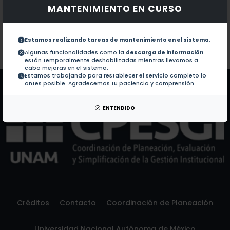
MANTENIMIENTO EN CURSO
Documentos en revistas:
1.-
A Note of a Unique Inland, Saline Water Fishery: Br
Estamos realizando tareas de mantenimiento en el sistema.
Colaboraciones en Tesis:
No hay tesis de este autor.
Algunas funcionalidades como la
descarga de información
están temporalmente deshabilitadas mientras llevamos a
Patentes:
No hay patentes de este autor.
cabo mejoras en el sistema.
Estamos trabajando para restablecer el servicio completo lo
antes posible. Agradecemos tu paciencia y comprensión.
ENTENDIDO
Créditos
Contacto
Coordinación de Planeación
Universidad Nacional Autónoma de México