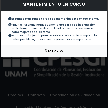
MANTENIMIENTO EN CURSO
Documentos en revistas:
1.-
Rhythmic episodes of heating and cooling control the
Estamos realizando tareas de mantenimiento en el sistema.
Colaboraciones en Tesis:
No hay tesis de este autor.
Algunas funcionalidades como la
descarga de información
están temporalmente deshabilitadas mientras llevamos a
Patentes:
No hay patentes de este autor.
cabo mejoras en el sistema.
Estamos trabajando para restablecer el servicio completo lo
antes posible. Agradecemos tu paciencia y comprensión.
ENTENDIDO
Créditos
Contacto
Coordinación de Planeación
Universidad Nacional Autónoma de México