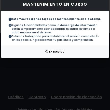
MANTENIMIENTO EN CURSO
Documentos en revistas:
1.-
Mono & the .Net framework (2002)
Estamos realizando tareas de mantenimiento en el sistema.
Colaboraciones en Tesis:
No hay tesis de este autor.
Algunas funcionalidades como la
descarga de información
están temporalmente deshabilitadas mientras llevamos a
Patentes:
No hay patentes de este autor.
cabo mejoras en el sistema.
Estamos trabajando para restablecer el servicio completo lo
antes posible. Agradecemos tu paciencia y comprensión.
ENTENDIDO
Créditos
Contacto
Coordinación de Planeación
Universidad Nacional Autónoma de México