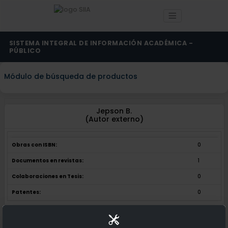
SISTEMA INTEGRAL DE INFORMACIÓN ACADÉMICA -
PÚBLICO
Módulo de búsqueda de productos
Jepson B.
(Autor externo)
Obras con ISBN:
0
Documentos en revistas:
1
Colaboraciones en Tesis:
0
Patentes:
0
Obras con ISBN:
No hay obras de este autor.