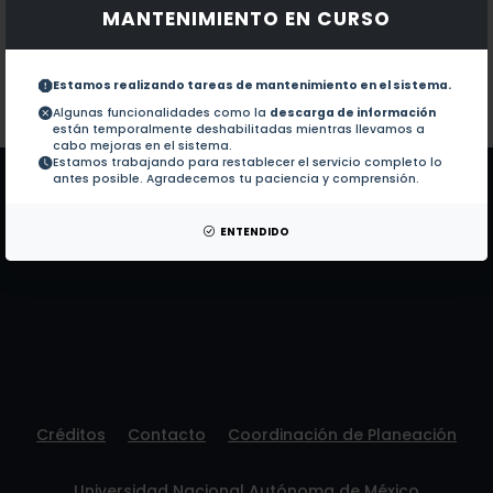
MANTENIMIENTO EN CURSO
Documentos en revistas:
1.-
A Model for Birdwatching and other Chro
Estamos realizando tareas de mantenimiento en el sistema.
Colaboraciones en Tesis:
No hay tesis de este autor.
Algunas funcionalidades como la
descarga de información
están temporalmente deshabilitadas mientras llevamos a
Patentes:
No hay patentes de este autor.
cabo mejoras en el sistema.
Estamos trabajando para restablecer el servicio completo lo
antes posible. Agradecemos tu paciencia y comprensión.
ENTENDIDO
Créditos
Contacto
Coordinación de Planeación
Universidad Nacional Autónoma de México