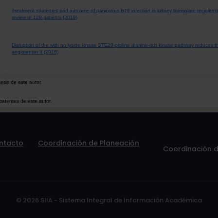
Treatment strategies and outcome of parvovirus B19 infection in kidney transplant recipients:
review of 128 patients (2019)
Disruption of the with no lysine kinase STE20-proline alanine-rich kinase pathway reduces 
angiotensin II (2018)
esis de este autor.
patentes de este autor.
ntacto
Coordinación de Planeación
Coordinación de
© 2026 SIIA - Sistema Integral de Información Académica