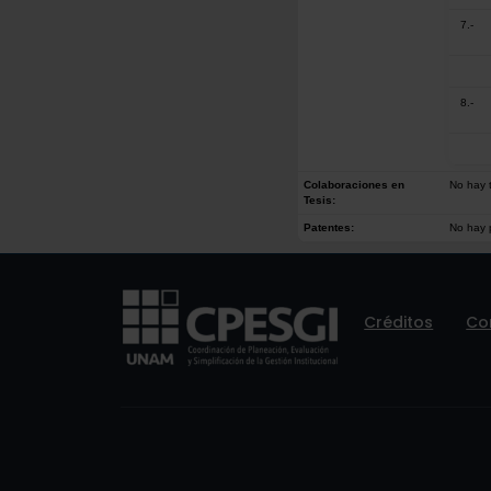
7.-
8.-
Colaboraciones en
No hay t
Tesis:
Patentes:
No hay 
Créditos
Co