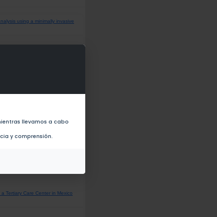
nalysis using a minimally invasive
causes of death, risk factors and
0245772) (2022)
y during Times of High Demand
ientras llevamos a cabo
ally Ventilated Patients With
ncia y comprensión.
 death, risk factors and the impact
a Tertiary Care Center in Mexico