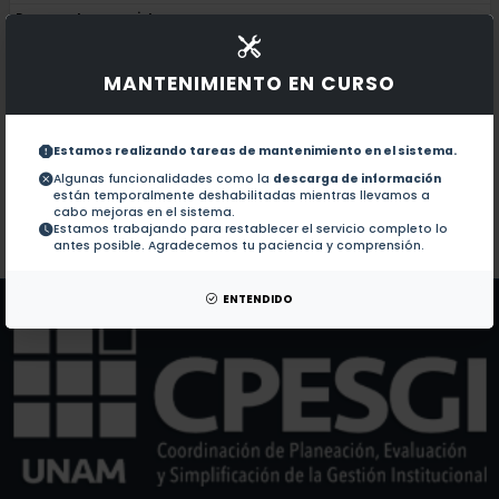
Documentos en revistas:
1.-
La Quemada: Decline and abandonment in
MANTENIMIENTO EN CURSO
Taenia solium tapeworms synthesize corti
2.-
Estamos realizando tareas de mantenimiento en el sistema.
Adiponectina, un factor de riesgo cardi
3.-
Algunas funcionalidades como la
descarga de información
están temporalmente deshabilitadas mientras llevamos a
cabo mejoras en el sistema.
Estamos trabajando para restablecer el servicio completo lo
Colaboraciones en Tesis:
No hay tesis de este autor.
antes posible. Agradecemos tu paciencia y comprensión.
Patentes:
No hay patentes de este autor.
ENTENDIDO