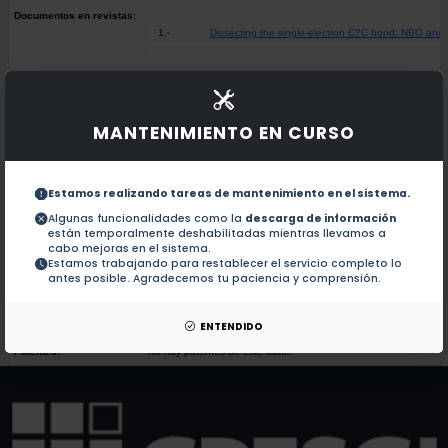
Documentos en revistas:
1.-
Dissecting the single-electron C?C bond: NBO and 
A rollover Ir(iii) complex of 2-(6-bromopyridin-2-yl)im
2.-
MANTENIMIENTO EN CURSO
Proton to hydride umpolung at a phosphonium center
3.-
Estamos realizando tareas de mantenimiento en el sistema.
Unexpected reactivity of pyridinium salts toward al
4.-
Algunas funcionalidades como la
descarga de información
están temporalmente deshabilitadas mientras llevamos a
cabo mejoras en el sistema.
Estamos trabajando para restablecer el servicio completo lo
Synthesis of 2-Tetrazolylmethyl-isoindolin-1-ones v
5.-
antes posible. Agradecemos tu paciencia y comprensión.
ENTENDIDO
Colaboraciones en Tesis:
No hay tesis de este autor.
Patentes:
No hay patentes de este autor.