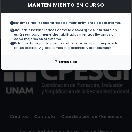
MANTENIMIENTO EN CURSO
Documentos en revistas:
1.-
Development of the hypersecretory phenotype in th
Estamos realizando tareas de mantenimiento en el sistema.
Colaboraciones en Tesis:
No hay tesis de este autor.
Algunas funcionalidades como la
descarga de información
están temporalmente deshabilitadas mientras llevamos a
Patentes:
No hay patentes de este autor.
cabo mejoras en el sistema.
Estamos trabajando para restablecer el servicio completo lo
antes posible. Agradecemos tu paciencia y comprensión.
ENTENDIDO
Créditos
Contacto
Coordinación de Planeación
Universidad Nacional Autónoma de México