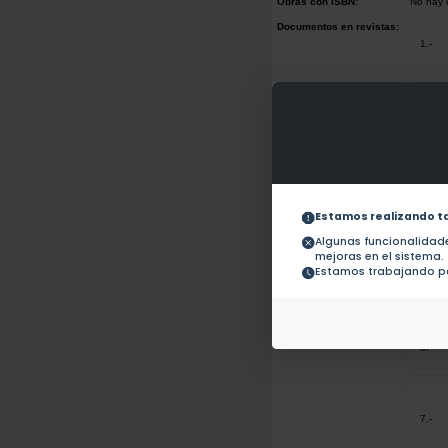
Obras con ISBN:
No hay 
Documentos en revistas:
1.-
2.-
3.-
Estamos realizando t
4.-
Algunas funcionalida
mejoras en el sistema.
Estamos trabajando pa
5.-
6.-
7.-