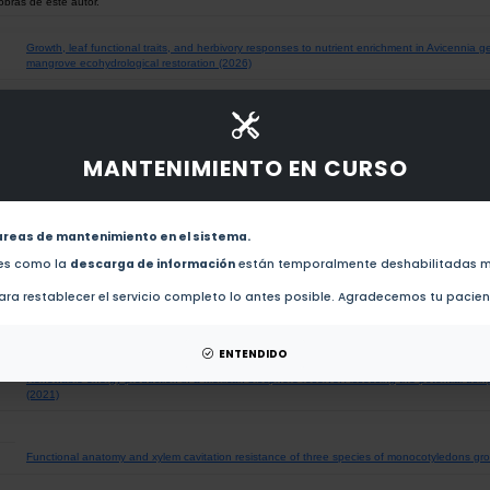
obras de este autor.
Growth, leaf functional traits, and herbivory responses to nutrient enrichment in Avicennia 
mangrove ecohydrological restoration (2026)
Assessing the impact of infrastructure proliferation on shoreline dynamics around Mexico (2
MANTENIMIENTO EN CURSO
Hydrological connectivity in preserved and degraded microtidal mangroves in Mexico (2025)
areas de mantenimiento en el sistema.
Porewater Sulfide: The Most Critical Regulator in the Degradation of Mangroves Dominated 
des como la
descarga de información
están temporalmente deshabilitadas m
ra restablecer el servicio completo lo antes posible. Agradecemos tu pacie
Allometry of two columnar cacti in a tropical deciduous forest (2022)
ENTENDIDO
Renewable energy production in a Mexican biosphere reserve: Assessing the potential using
(2021)
Functional anatomy and xylem cavitation resistance of three species of monocotyledons gr