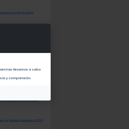
germinans seedlings during
026)
by Tides (2022)
ientras llevamos a cabo
ncia y comprensión.
 a multidisciplinary approach
own on flooded substrates (2020)