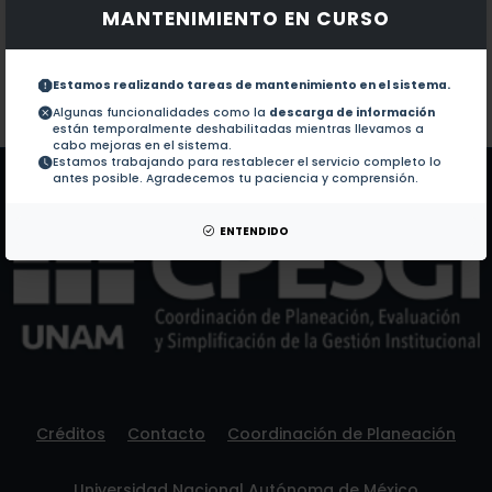
MANTENIMIENTO EN CURSO
Documentos en revistas:
1.-
Cytotoxicity of the beta-carboline alkaloids harmine
Estamos realizando tareas de mantenimiento en el sistema.
Colaboraciones en Tesis:
No hay tesis de este autor.
Algunas funcionalidades como la
descarga de información
están temporalmente deshabilitadas mientras llevamos a
Patentes:
No hay patentes de este autor.
cabo mejoras en el sistema.
Estamos trabajando para restablecer el servicio completo lo
antes posible. Agradecemos tu paciencia y comprensión.
ENTENDIDO
Créditos
Contacto
Coordinación de Planeación
Universidad Nacional Autónoma de México