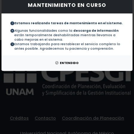
MANTENIMIENTO EN CURSO
Documentos en revistas:
1.-
Assessment of the Environmental and Economic Pe
Estamos realizando tareas de mantenimiento en el sistema.
Colaboraciones en Tesis:
No hay tesis de este autor.
Algunas funcionalidades como la
descarga de información
están temporalmente deshabilitadas mientras llevamos a
Patentes:
No hay patentes de este autor.
cabo mejoras en el sistema.
Estamos trabajando para restablecer el servicio completo lo
antes posible. Agradecemos tu paciencia y comprensión.
ENTENDIDO
Créditos
Contacto
Coordinación de Planeación
Universidad Nacional Autónoma de México