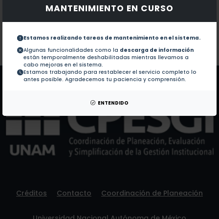
MANTENIMIENTO EN CURSO
Documentos en revistas:
1.-
First record of Acarophenacidae (Acari: Heterostig
Estamos realizando tareas de mantenimiento en el sistema.
Colaboraciones en Tesis:
No hay tesis de este autor.
Algunas funcionalidades como la
descarga de información
están temporalmente deshabilitadas mientras llevamos a
Patentes:
No hay patentes de este autor.
cabo mejoras en el sistema.
Estamos trabajando para restablecer el servicio completo lo
antes posible. Agradecemos tu paciencia y comprensión.
ENTENDIDO
Créditos
Contacto
Coordinación de Planeación
Universidad Nacional Autónoma de México