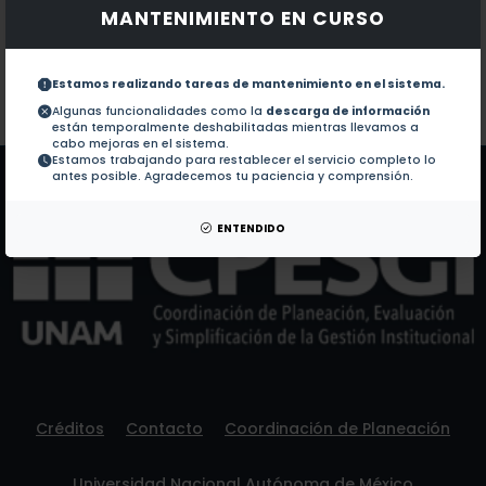
1.-
Comparison of suction anchor rupture envelopes as 
MANTENIMIENTO EN CURSO
Documentos en revistas:
No hay revistas de este autor.
Estamos realizando tareas de mantenimiento en el sistema.
Colaboraciones en Tesis:
No hay tesis de este autor.
Algunas funcionalidades como la
descarga de información
están temporalmente deshabilitadas mientras llevamos a
Patentes:
No hay patentes de este autor.
cabo mejoras en el sistema.
Estamos trabajando para restablecer el servicio completo lo
antes posible. Agradecemos tu paciencia y comprensión.
ENTENDIDO
Créditos
Contacto
Coordinación de Planeación
Universidad Nacional Autónoma de México