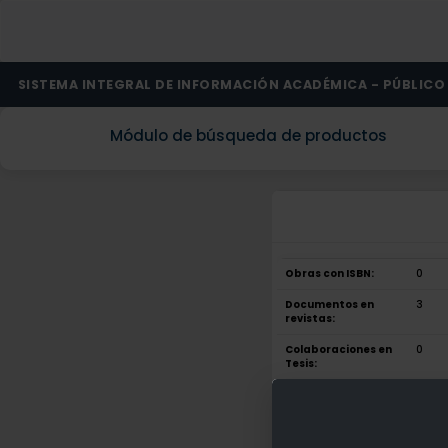
SISTEMA INTEGRAL DE INFORMACIÓN ACADÉMICA - PÚBLICO
Módulo de búsqueda de productos
Obras con ISBN:
0
Documentos en
3
revistas:
Colaboraciones en
0
Tesis:
Patentes:
0