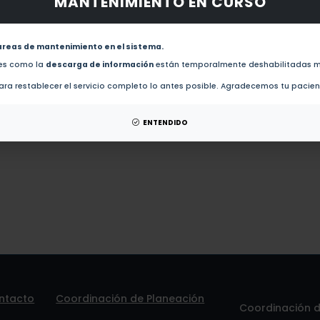
MANTENIMIENTO EN CURSO
obras de este autor.
A checklist of trichodinid species (Ciliophora: Trichodinidae) on tilapia fishes (Cichlidae), w
first data from Argentina (2020)
areas de mantenimiento en el sistema.
des como la
descarga de información
están temporalmente deshabilitadas m
ra restablecer el servicio completo lo antes posible. Agradecemos tu pacie
esis de este autor.
patentes de este autor.
ENTENDIDO
ntacto
Coordinación de Planeación
Coordinación de