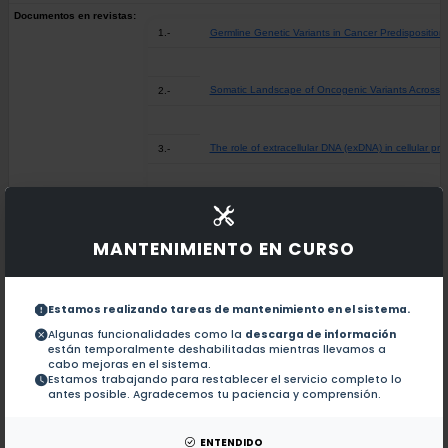
Documentos en revistas:
1.-
Germline Genetic Variants in Cancer Predispositio
Somatic Landscape of Oncogenic Variants Across th
2.-
The role of extracellular DNA (exDNA) in cellular pr
3.-
Investigation of HER-2 status, treatment response an
4.-
MANTENIMIENTO EN CURSO
Orlistat as a FASN inhibitor and multitargeted agent
5.-
Estamos realizando tareas de mantenimiento en el sistema.
Antimetastatic effect of epigenetic drugs, hydralazi
6.-
Algunas funcionalidades como la
descarga de información
están temporalmente deshabilitadas mientras llevamos a
cabo mejoras en el sistema.
Estamos trabajando para restablecer el servicio completo lo
Hydralazine-valproate: a repositioned drug combinat
7.-
antes posible. Agradecemos tu paciencia y comprensión.
Acetylator status and N-acetyltransferase 2 gene p
8.-
ENTENDIDO