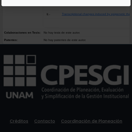
Transcriptional changes induced by epigenetic ther
9.-
Colaboraciones en Tesis:
No hay tesis de este autor.
Patentes:
No hay patentes de este autor.
Créditos
Contacto
Coordinación de Planeación