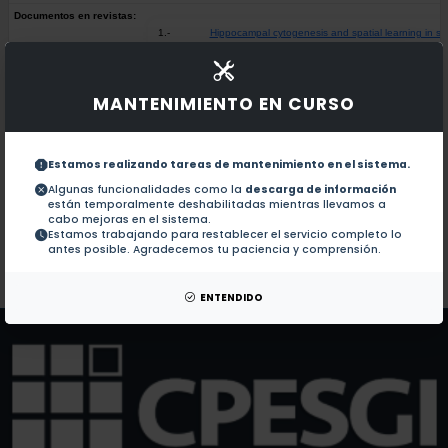
Documentos en revistas:
1.-
Hippocampal cytogenesis and spatial learning in seni
Dopamine receptor dysregulation in hippocampus of 
2.-
MANTENIMIENTO EN CURSO
Nitric oxide in the commissural nucleus tractus soli
3.-
Estamos realizando tareas de mantenimiento en el sistema.
Algunas funcionalidades como la
descarga de información
están temporalmente deshabilitadas mientras llevamos a
Nitric oxide infused in the solitary tract nucleus bl
4.-
cabo mejoras en el sistema.
Estamos trabajando para restablecer el servicio completo lo
antes posible. Agradecemos tu paciencia y comprensión.
Colaboraciones en Tesis:
No hay tesis de este autor.
Patentes:
No hay patentes de este autor.
ENTENDIDO