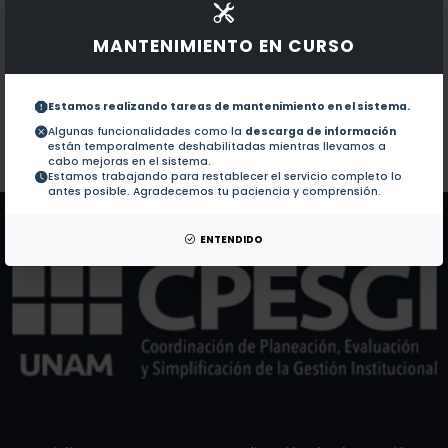
Documentos en revistas:
1.-
Review on the ecology and taxonomy of sessile rotif
MANTENIMIENTO EN CURSO
Temperature-dependent demographic differences in s
2.-
Estamos realizando tareas de mantenimiento en el sistema.
Algunas funcionalidades como la
descarga de información
están temporalmente deshabilitadas mientras llevamos a
Colaboraciones en Tesis:
No hay tesis de este autor.
cabo mejoras en el sistema.
Estamos trabajando para restablecer el servicio completo lo
Patentes:
No hay patentes de este autor.
antes posible. Agradecemos tu paciencia y comprensión.
ENTENDIDO