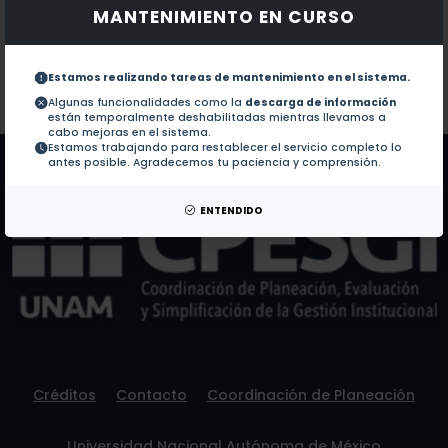
MANTENIMIENTO EN CURSO
Documentos en revistas:
1.-
Radio- and optically stimulated luminescence of 
Estamos realizando tareas de mantenimiento en el sistema.
Colaboraciones en Tesis:
No hay tesis de este autor.
Algunas funcionalidades como la
descarga de información
están temporalmente deshabilitadas mientras llevamos a
Patentes:
No hay patentes de este autor.
cabo mejoras en el sistema.
Estamos trabajando para restablecer el servicio completo lo
antes posible. Agradecemos tu paciencia y comprensión.
ENTENDIDO
Créditos
Contacto
Coordinación de Planeación
Universidad Nacional Autónoma de México