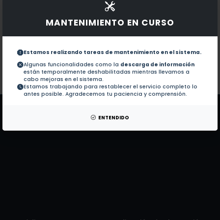
Documentos en revistas:
1.-
Non-Cytotoxic Dibenzyl and Difluorobora
MANTENIMIENTO EN CURSO
Full Structural Characterization of Homo
2.-
Estamos realizando tareas de mantenimiento en el sistema.
Algunas funcionalidades como la
descarga de información
están temporalmente deshabilitadas mientras llevamos a
Colaboraciones en Tesis:
No hay tesis de este autor.
cabo mejoras en el sistema.
Estamos trabajando para restablecer el servicio completo lo
Patentes:
No hay patentes de este autor.
antes posible. Agradecemos tu paciencia y comprensión.
ENTENDIDO