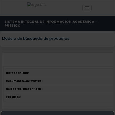
SISTEMA INTEGRAL DE INFORMACIÓN ACADÉMICA -
PÚBLICO
Módulo de búsqueda de productos
Obras con ISBN:
Documentos en revistas:
Colaboraciones en Tesis:
Patentes:
Obras con ISBN:
No hay obras de este autor.